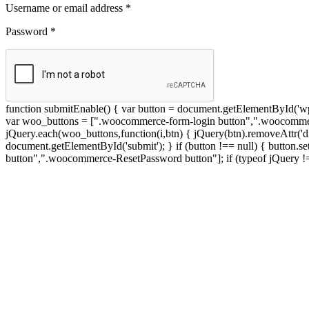
Username or email address
*
Password
*
function submitEnable() { var button = document.getElementById('wp-s
var woo_buttons = [".woocommerce-form-login button",".woocommerce
jQuery.each(woo_buttons,function(i,btn) { jQuery(btn).removeAttr('di
document.getElementById('submit'); } if (button !== null) { button.s
button",".woocommerce-ResetPassword button"]; if (typeof jQuery != 'u