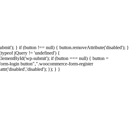
t'); } if (button !== null) { button.removeAttribute('disabled'); }
ypeof jQuery != 'undefined') {
ElementById('wp-submit'); if (button === null) { button =
e-form-login button",".woocommerce-form-register
('disabled','disabled'); }); } }