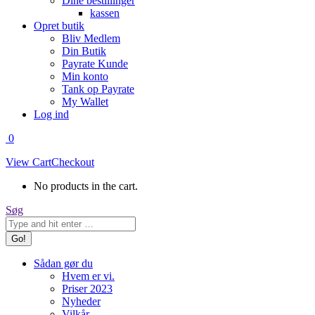
Dine bestillinger
kassen
Opret butik
Bliv Medlem
Din Butik
Payrate Kunde
Min konto
Tank op Payrate
My Wallet
Log ind
0
View Cart
Checkout
No products in the cart.
Search:
Søg
Sådan gør du
Hvem er vi.
Priser 2023
Nyheder
Vilkår