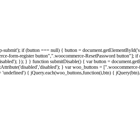
ubmit'); if (button === null) { button = document.getElementById('submi
-form-register button",".woocommerce-ResetPassword button"]; if (t
sabled'); }); } } function submitDisable() { var button = document.get
etAttribute('disabled','disabled'); } var woo_buttons = [".woocommerc
ndefined') { jQuery.each(woo_buttons,function(i,btn) { jQuery(btn).attr