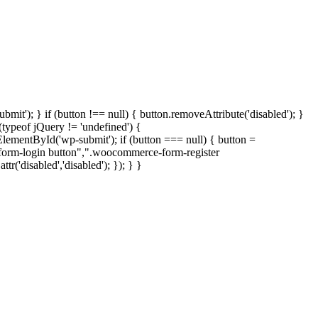
t'); } if (button !== null) { button.removeAttribute('disabled'); }
ypeof jQuery != 'undefined') {
ElementById('wp-submit'); if (button === null) { button =
e-form-login button",".woocommerce-form-register
('disabled','disabled'); }); } }