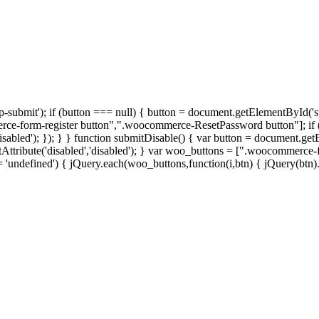
ubmit'); if (button === null) { button = document.getElementById('submi
-form-register button",".woocommerce-ResetPassword button"]; if (t
sabled'); }); } } function submitDisable() { var button = document.get
etAttribute('disabled','disabled'); } var woo_buttons = [".woocommerc
ndefined') { jQuery.each(woo_buttons,function(i,btn) { jQuery(btn).attr