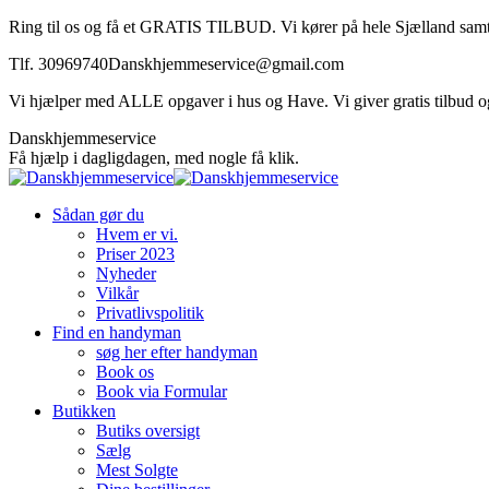
Skip
Ring til os og få et GRATIS TILBUD. Vi kører på hele Sjælland samt
to
Tlf. 30969740
Danskhjemmeservice@gmail.com
content
Vi hjælper med ALLE opgaver i hus og Have. Vi giver gratis tilbud og v
Facebook
Danskhjemmeservice
page
Få hjælp i dagligdagen, med nogle få klik.
opens
in
Sådan gør du
new
Hvem er vi.
window
Priser 2023
Nyheder
Vilkår
Privatlivspolitik
Find en handyman
søg her efter handyman
Book os
Book via Formular
Butikken
Butiks oversigt
Sælg
Mest Solgte