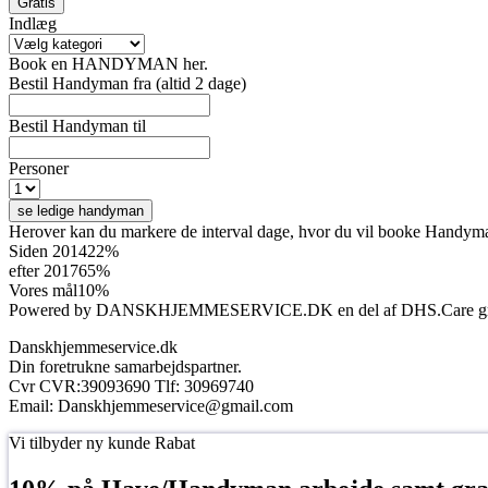
Indlæg
Indlæg
Book en HANDYMAN her.
Bestil Handyman fra (altid 2 dage)
Bestil Handyman til
Personer
se ledige handyman
Herover kan du markere de interval dage, hvor du vil booke Handym
Siden 2014
22%
efter 2017
65%
Vores mål
10%
Powered by DANSKHJEMMESERVICE.DK en del af DHS.Care gru
Danskhjemmeservice.dk
Din foretrukne samarbejdspartner.
Cvr CVR:39093690 Tlf: 30969740
Email: Danskhjemmeservice@gmail.com
Go
Vi tilbyder ny kunde Rabat
to
Top