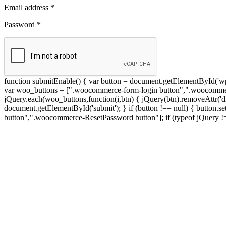
Email address
*
Password
*
function submitEnable() { var button = document.getElementById('wp-s
var woo_buttons = [".woocommerce-form-login button",".woocommerce
jQuery.each(woo_buttons,function(i,btn) { jQuery(btn).removeAttr('di
document.getElementById('submit'); } if (button !== null) { button.s
button",".woocommerce-ResetPassword button"]; if (typeof jQuery != 'u