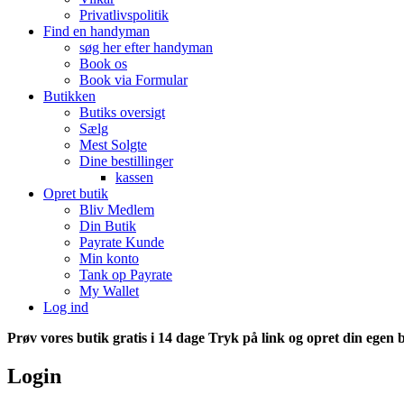
Privatlivspolitik
Find en handyman
søg her efter handyman
Book os
Book via Formular
Butikken
Butiks oversigt
Sælg
Mest Solgte
Dine bestillinger
kassen
Opret butik
Bliv Medlem
Din Butik
Payrate Kunde
Min konto
Tank op Payrate
My Wallet
Log ind
Prøv vores butik gratis i 14 dage T
ryk på link og opret din egen b
Login