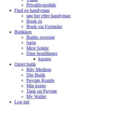
Privatlivspolitik
Find en handyman
søg her efter handyman
Book os
Book via Formular
Butikken
Butiks oversigt
Sælg
Mest Solgte
Dine bestillinger
kassen
Opret butik
Bliv Medlem
Din Butik
Payrate Kunde
Min konto
Tank op Payrate
My Wallet
Log ind