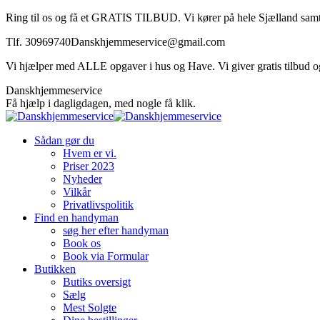
Skip
Ring til os og få et GRATIS TILBUD. Vi kører på hele Sjælland samt
to
Tlf. 30969740
Danskhjemmeservice@gmail.com
content
Vi hjælper med ALLE opgaver i hus og Have. Vi giver gratis tilbud og v
Facebook
Danskhjemmeservice
page
Få hjælp i dagligdagen, med nogle få klik.
opens
in
Sådan gør du
new
Hvem er vi.
window
Priser 2023
Nyheder
Vilkår
Privatlivspolitik
Find en handyman
søg her efter handyman
Book os
Book via Formular
Butikken
Butiks oversigt
Sælg
Mest Solgte