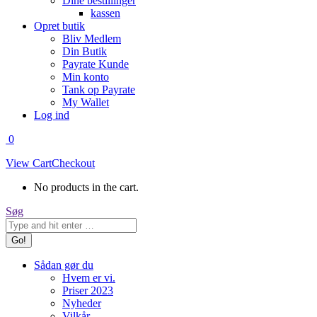
Dine bestillinger
kassen
Opret butik
Bliv Medlem
Din Butik
Payrate Kunde
Min konto
Tank op Payrate
My Wallet
Log ind
0
View Cart
Checkout
No products in the cart.
Search:
Søg
Sådan gør du
Hvem er vi.
Priser 2023
Nyheder
Vilkår