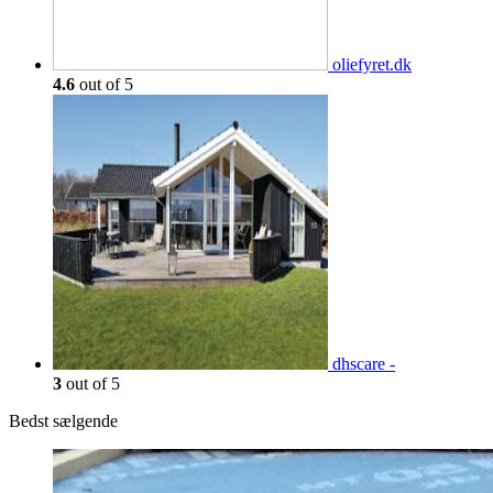
oliefyret.dk
4.6
out of 5
dhscare -
3
out of 5
Bedst sælgende