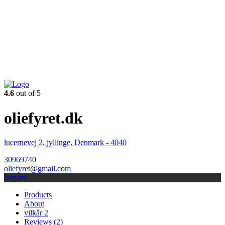
4.6
out of 5
oliefyret.dk
lucernevej 2, jyllinge, Denmark - 4040
30969740
oliefyret@gmail.com
Inquiry
Products
About
vilkår 2
Reviews (
2
)