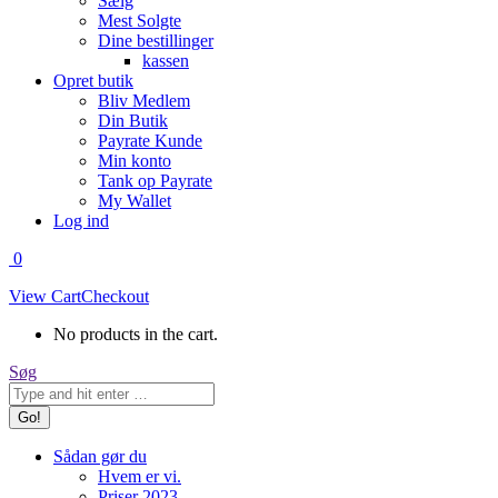
Sælg
Mest Solgte
Dine bestillinger
kassen
Opret butik
Bliv Medlem
Din Butik
Payrate Kunde
Min konto
Tank op Payrate
My Wallet
Log ind
0
View Cart
Checkout
No products in the cart.
Search:
Søg
Sådan gør du
Hvem er vi.
Priser 2023