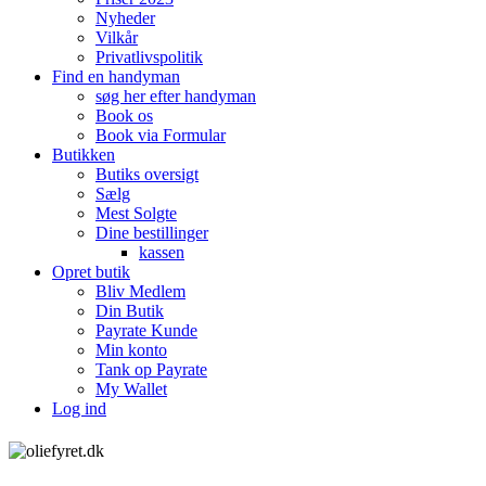
Nyheder
Vilkår
Privatlivspolitik
Find en handyman
søg her efter handyman
Book os
Book via Formular
Butikken
Butiks oversigt
Sælg
Mest Solgte
Dine bestillinger
kassen
Opret butik
Bliv Medlem
Din Butik
Payrate Kunde
Min konto
Tank op Payrate
My Wallet
Log ind