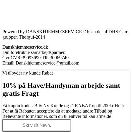
Powered by DANSKHJEMMESERVICE.DK en del af DHS.Care
gruppen Thorguf-2014
Danskhjemmeservice.dk
Din foretrukne samarbejdspartner.
Cvr CVR:39093690 Tlf: 30969740
Email: Danskhjemmeservice@gmail.com
Go
Vi tilbyder ny kunde Rabat
to
Top
10% på Have/Handyman arbejde samt
gratis Fragt
Få kupon kode - Bliv Ny Kunde og få RABAT op til 200kr Husk.
For at få Rabatten acceptere du at modtage andre Tilbud og
Relavante informationer. som du til enhver tid kan afmelde