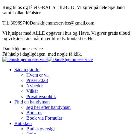
Skip
Ring til os og få et GRATIS TILBUD. Vi kører på hele Sjælland
to
samt Lolland/Falster
content
Tlf. 30969740
Danskhjemmeservice@gmail.com
Vi hjælper med ALLE opgaver i hus og Have. Vi giver gratis tilbud
og vi kører først når du er tilfreds. kontakt os Her.
Facebook
Danskhjemmeservice
page
Få hjælp i dagligdagen, med nogle få klik.
opens
in
Sådan gør du
new
Hvem er vi.
window
Priser 2023
Nyheder
Vilkår
Privatlivspolitik
Find en handyman
søg her efter handyman
Book os
Book via Formular
Butikken
Butiks oversigt